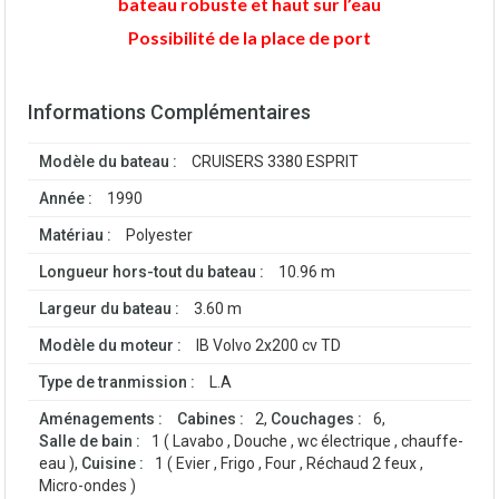
bateau robuste et haut sur l’eau
Possibilité de la place de port
Informations Complémentaires
Modèle du bateau :
CRUISERS 3380 ESPRIT
Année :
1990
Matériau :
Polyester
Longueur hors-tout du bateau :
10.96 m
Largeur du bateau :
3.60 m
Modèle du moteur :
IB Volvo 2x200 cv TD
Type de tranmission :
L.A
Aménagements :
Cabines :
2,
Couchages :
6,
Salle de bain :
1 ( Lavabo , Douche , wc électrique , chauffe-
eau ),
Cuisine :
1 ( Evier , Frigo , Four , Réchaud 2 feux ,
Micro-ondes )