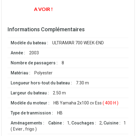
A VOIR !
Informations Complémentaires
Modèle du bateau :
ULTRAMAR 700 WEEK-END
Année :
2003
Nombre de passagers :
8
Matériau :
Polyester
Longueur hors-tout du bateau :
7.30 m
Largeur du bateau :
2.50 m
Modèle du moteur :
HB Yamaha 2x100 cv Ess
( 400 H )
Type de tranmission :
HB
Aménagements :
Cabine :
1,
Couchages :
2,
Cuisine :
1
( Evier , frigo )