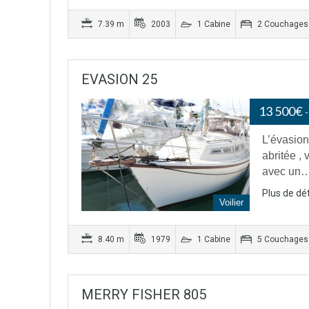
7.39 m
2003
1 Cabine
2 Couchages
EVASION 25
13 500€
L’évasion
abritée , 
avec un
Plus de dét
Voilier
8.40 m
1979
1 Cabine
5 Couchages
MERRY FISHER 805