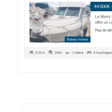
44 000€
Le Merry 
offre un 
Plus de dét
Bateau moteur
8.25 m
2006
1 Cabine
4 Couchages