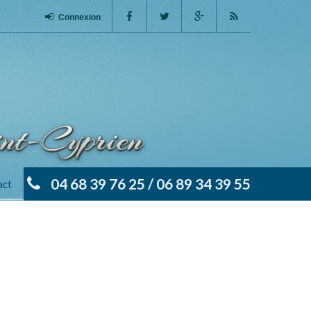
Connexion
04 68 39 76 25 / 06 89 34 39 55
act