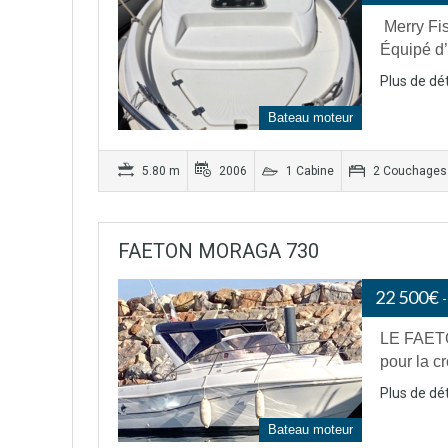
Merry Fis
Équipé d’
Plus de dét
Bateau moteur
5.80 m
2006
1 Cabine
2 Couchages
FAETON MORAGA 730
22 500€
LE FAETO
pour la cr
Plus de dét
Bateau moteur