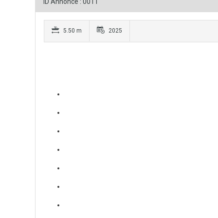
ID Annonce : 0011
5.50 m
2025