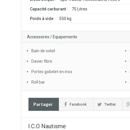
Capacité carburant :
75 Litres
Poids à vide :
550 kg
Accessoires / Equipements
Bain de soleil
Davier fibre
Portes gobelet en inox
Roll bar
Partager
Facebook
Twitter
I.C.O Nautisme