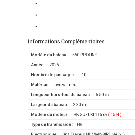
Informations Complémentaires
Modèle du bateau :
550 PROLINE
Année :
2025
Nombre de passagers :
10
Matériau :
pvc valmex
Longueur hors-tout du bateau :
5.50 m
Largeur du bateau :
2.30 m
Modèle du moteur :
HB SUZUKI 115 cv
( 15 H )
Type de tranmission :
HB
Electronique :
Gps Traceur HUMMINBIRD Hélix 5