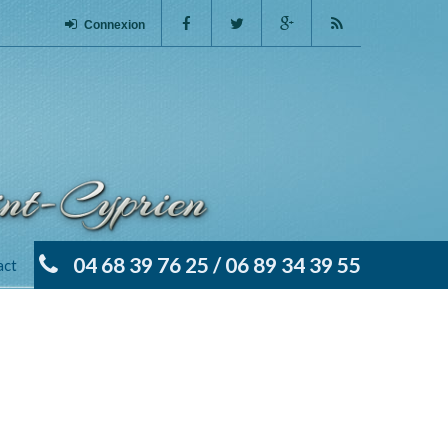
Connexion
04 68 39 76 25 / 06 89 34 39 55
act