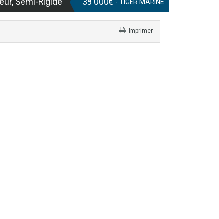
eur, Semi-Rigide
38 000€
- TIGER MARINE
Imprimer